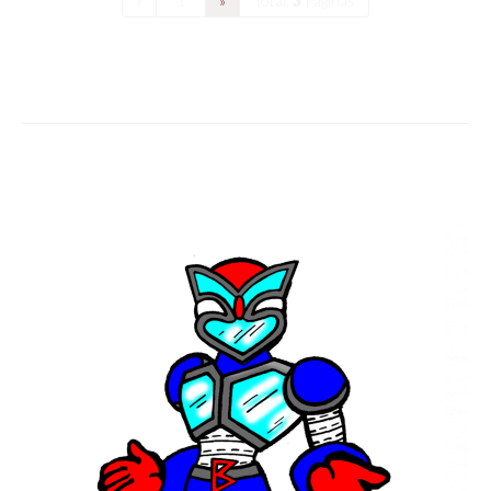
«
1
»
Total:
3
Páginas