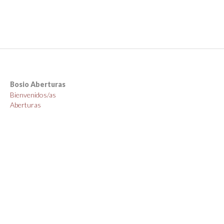
Bosio Aberturas
Bienvenidos/as
Aberturas
Ofertas
Cómo comprar
Nosotros
Contacto
Cotizaciones
info@bosiosrl.com.ar
Ruta Nacional 34 6.5, Ibarlucea, Ibarlucea
3413201666
+543413201666