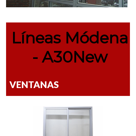
Líneas Módena
- A30New
VENTANAS